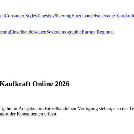
sen
Consumer Styles
Tagesbevölkerung
Einzelhandelsrelevante Kaufkraf
erung
Einzelhandelsdaten
Soziodemographie
Europa Regional
Kaufkraft Online 2026
aft, die für Ausgaben im Einzelhandel zur Verfügung stehen, also der 
nort der Konsumenten erfasst.