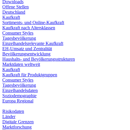
Downloads
Offene Stellen
Deutschland
Kaufkraft
Sortiments- und Online-Kaufkraft
Kaufkraft nach Altersklassen
Consumer Styles
Tagesbevölkerung
Einzelhandelsrelevante Kaufkraft
EH-Umsatz und Zentralität
Bevölkerungsentwicklung
Haushalts- und Bevölkerungsstrukturen
Marktdaten weltweit
Kaufkraft
Kaufkraft für Produktgruppen
Consumer Styles
Tagesbevölkerung
Einzelhandelsdaten
Soziodemographie
Europa Regional
Risikodaten
Länder
Digitale Grenzen
Marktforschung