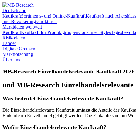
Deutschland
Kaufkraft
Sortiments- und Online-Kaufkraft
Kaufkraft nach Altersklas
und Bevölkerungsstrukturen
Marktdaten weltweit
Kaufkraft
Kaufkraft für Produktgruppen
Consumer Styles
Tagesbevölk
Risikodaten
Länder
Digitale Grenzen
Marktforschung
Über uns
MB-Research Einzelhandelsrelevante Kaufkraft 2026
und MB-Research Einzelhandelsrelevante 
Was bedeutet Einzelhandelsrelevante Kaufkraft?
Die Einzelhandelsrelevante Kaufkraft umfasst die Anteile der Kaufkr
Einkäufe im Einzelhandel getätigt werden. Die Einkäufe sind am Woh
Wofür Einzelhandelsrelevante Kaufkraft?