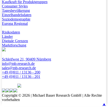
Kaufkraft für Produktgruppen
Consumer Styles
Tagesbevölkerung
Einzelhandelsdaten
Soziodemographie
Europa Regional
Risikodaten
Länder
Digitale Grenzen
Marktforschung
Schleifweg 21, 90409 Nürnberg
info@mb-research.de
sales@mb-research.de
+49 (0)911 / 13136 - 200
+49 (0)911 / 13136 - 201
Copyright © 2026 | Michael Bauer Research GmbH | Alle Rechte
vorbehalten
▲