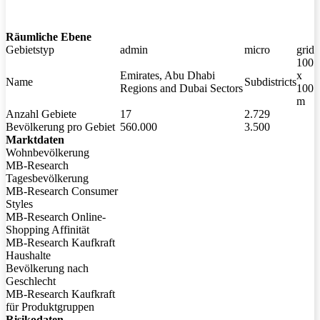
Digitale Grenzen
Marktforschung
Über uns
Räumliche Ebene
Gebietstyp
admin
micro
grid
100
Impressum
Emirates, Abu Dhabi
x
Name
Subdistricts
Kontakt
Regions and Dubai Sectors
100
m
News
Anzahl Gebiete
17
2.729
Digitale Grenzen R2026
Bevölkerung pro Gebiet
560.000
3.500
Marktdaten Europa 2025
Marktdaten
Europa Regional 2025
Wohnbevölkerung
Marktdaten Deutschland 2026
MB-Research
Esri UC 2026
Tagesbevölkerung
Kaufkraft auf Rasterebene
MB-Research Consumer
Styles
Datenschutz
MB-Research Online-
Downloads
Shopping Affinität
Offene Stellen
MB-Research Kaufkraft
Deutsch
English
Haushalte
Bevölkerung nach
Geschlecht
MB-Research Kaufkraft
für Produktgruppen
Risikodaten