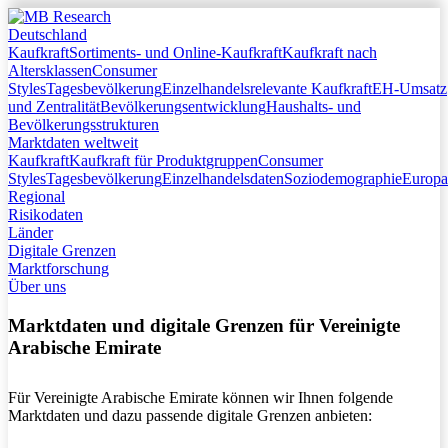
Deutschland
Startseite
Kaufkraft
Sortiments- und Online-Kaufkraft
Kaufkraft nach
Altersklassen
Deutschland
Consumer
Styles
Tagesbevölkerung
Kaufkraft
Einzelhandelsrelevante Kaufkraft
EH-Umsatz
und Zentralität
Bevölkerungsentwicklung
Sortiments- und Online-Kaufkraft
Haushalts- und
Bevölkerungsstrukturen
Kaufkraft nach Altersklassen
Marktdaten weltweit
Consumer Styles
Kaufkraft
Kaufkraft für Produktgruppen
Tagesbevölkerung
Consumer
Styles
Tagesbevölkerung
Einzelhandelsrelevante Kaufkraft
Einzelhandelsdaten
Soziodemographie
Europa
Regional
EH-Umsatz und Zentralität
Risikodaten
Bevölkerungsentwicklung
Länder
Haushalts- und Bevölkerungsstrukturen
Digitale Grenzen
Marktdaten weltweit
Marktforschung
Kaufkraft
Über uns
Kaufkraft für Produktgruppen
Consumer Styles
Marktdaten und digitale Grenzen für Vereinigte
Tagesbevölkerung
Arabische Emirate
Einzelhandelsdaten
Soziodemographie
Europa Regional
Für Vereinigte Arabische Emirate können wir Ihnen folgende
Marktdaten und dazu passende digitale Grenzen anbieten:
Risikodaten
Länder