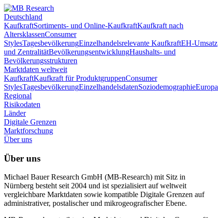
Deutschland
Kaufkraft
Sortiments- und Online-Kaufkraft
Kaufkraft nach
Altersklassen
Consumer
Styles
Tagesbevölkerung
Einzelhandelsrelevante Kaufkraft
EH-Umsatz
und Zentralität
Bevölkerungsentwicklung
Haushalts- und
Bevölkerungsstrukturen
Marktdaten weltweit
Kaufkraft
Kaufkraft für Produktgruppen
Consumer
Styles
Tagesbevölkerung
Einzelhandelsdaten
Soziodemographie
Europa
Regional
Risikodaten
Länder
Digitale Grenzen
Marktforschung
Über uns
Über uns
Michael Bauer Research GmbH (MB-Research) mit Sitz in
Nürnberg besteht seit 2004 und ist spezialisiert auf weltweit
vergleichbare Marktdaten sowie kompatible Digitale Grenzen auf
administrativer, postalischer und mikrogeografischer Ebene.