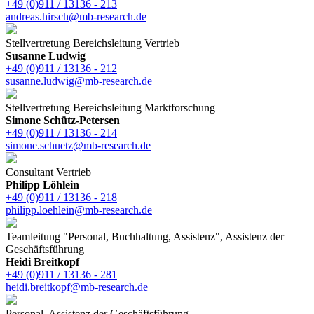
+49 (0)911 / 13136 - 213
andreas.hirsch@mb-research.de
Stellvertretung Bereichsleitung Vertrieb
Susanne Ludwig
+49 (0)911 / 13136 - 212
susanne.ludwig@mb-research.de
Stellvertretung Bereichsleitung Marktforschung
Simone Schütz-Petersen
+49 (0)911 / 13136 - 214
simone.schuetz@mb-research.de
Consultant Vertrieb
Philipp Löhlein
+49 (0)911 / 13136 - 218
philipp.loehlein@mb-research.de
Teamleitung "Personal, Buchhaltung, Assistenz", Assistenz der
Geschäftsführung
Heidi Breitkopf
+49 (0)911 / 13136 - 281
heidi.breitkopf@mb-research.de
Personal, Assistenz der Geschäftsführung