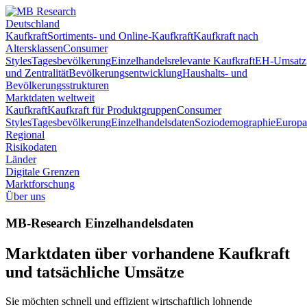
Deutschland
Kaufkraft
Sortiments- und Online-Kaufkraft
Kaufkraft nach
Altersklassen
Consumer
Styles
Tagesbevölkerung
Einzelhandelsrelevante Kaufkraft
EH-Umsatz
und Zentralität
Bevölkerungsentwicklung
Haushalts- und
Bevölkerungsstrukturen
Marktdaten weltweit
Kaufkraft
Kaufkraft für Produktgruppen
Consumer
Styles
Tagesbevölkerung
Einzelhandelsdaten
Soziodemographie
Europa
Regional
Risikodaten
Länder
Digitale Grenzen
Marktforschung
Über uns
MB-Research Einzelhandelsdaten
Marktdaten über vorhandene Kaufkraft
und tatsächliche Umsätze
Sie möchten schnell und effizient wirtschaftlich lohnende