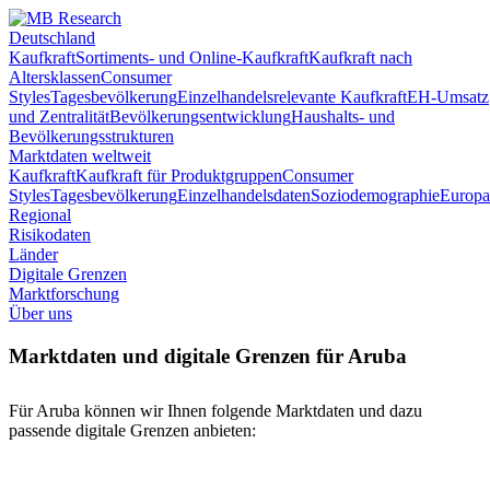
Deutschland
Kaufkraft
Sortiments- und Online-Kaufkraft
Kaufkraft nach
Altersklassen
Consumer
Styles
Tagesbevölkerung
Einzelhandelsrelevante Kaufkraft
EH-Umsatz
und Zentralität
Bevölkerungsentwicklung
Haushalts- und
Bevölkerungsstrukturen
Marktdaten weltweit
Kaufkraft
Kaufkraft für Produktgruppen
Consumer
Styles
Tagesbevölkerung
Einzelhandelsdaten
Soziodemographie
Europa
Regional
Risikodaten
Länder
Digitale Grenzen
Marktforschung
Über uns
Marktdaten und digitale Grenzen für Aruba
Für Aruba können wir Ihnen folgende Marktdaten und dazu
passende digitale Grenzen anbieten: