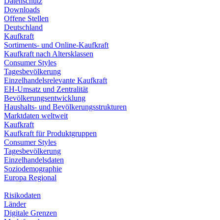
Datenschutz
Downloads
Offene Stellen
Deutschland
Kaufkraft
Sortiments- und Online-Kaufkraft
Kaufkraft nach Altersklassen
Consumer Styles
Tagesbevölkerung
Einzelhandelsrelevante Kaufkraft
EH-Umsatz und Zentralität
Bevölkerungsentwicklung
Haushalts- und Bevölkerungsstrukturen
Marktdaten weltweit
Kaufkraft
Kaufkraft für Produktgruppen
Consumer Styles
Tagesbevölkerung
Einzelhandelsdaten
Soziodemographie
Europa Regional
Risikodaten
Länder
Digitale Grenzen