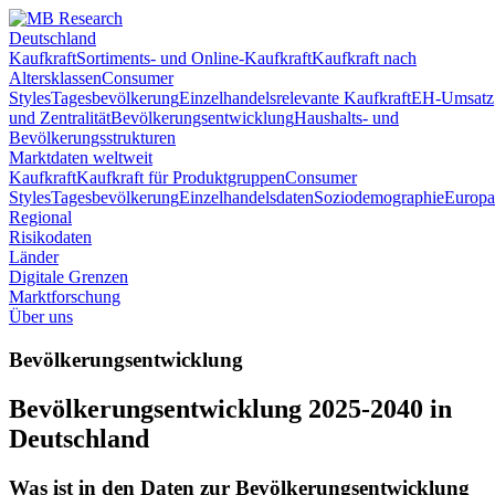
Deutschland
Kaufkraft
Sortiments- und Online-Kaufkraft
Kaufkraft nach
Altersklassen
Consumer
Styles
Tagesbevölkerung
Einzelhandelsrelevante Kaufkraft
EH-Umsatz
und Zentralität
Bevölkerungsentwicklung
Haushalts- und
Bevölkerungsstrukturen
Marktdaten weltweit
Kaufkraft
Kaufkraft für Produktgruppen
Consumer
Styles
Tagesbevölkerung
Einzelhandelsdaten
Soziodemographie
Europa
Regional
Risikodaten
Länder
Digitale Grenzen
Marktforschung
Über uns
Bevölkerungsentwicklung
Bevölkerungsentwicklung 2025-2040 in
Deutschland
Was ist in den Daten zur Bevölkerungsentwicklung