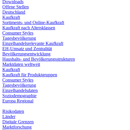
Downloads
Offene Stellen
Deutschland
Kaufkraft
Sortiments- und Online-Kaufkraft
Kaufkraft nach Altersklassen
Consumer Styles
Tagesbevölkerung
Einzelhandelsrelevante Kaufkraft
EH-Umsatz und Zentralität
Bevölkerungsentwicklung
Haushalts- und Bevölkerungsstrukturen
Marktdaten weltweit
Kaufkraft
Kaufkraft für Produktgruppen
Consumer Styles
Tagesbevölkerung
Einzelhandelsdaten
Soziodemographie
Europa Regional
Risikodaten
Länder
Digitale Grenzen
Marktforschung