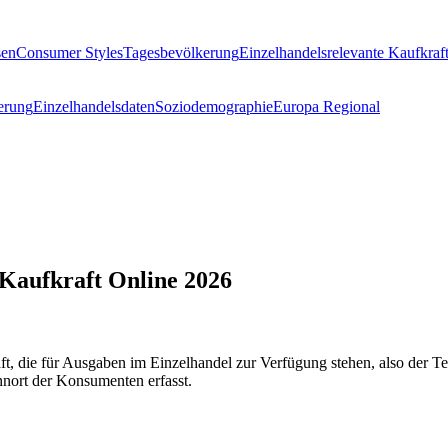
sen
Consumer Styles
Tagesbevölkerung
Einzelhandelsrelevante Kaufkraf
erung
Einzelhandelsdaten
Soziodemographie
Europa Regional
Kaufkraft Online 2026
aft, die für Ausgaben im Einzelhandel zur Verfügung stehen, also der 
nort der Konsumenten erfasst.