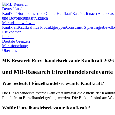
Deutschland
Kaufkraft
Sortiments- und Online-Kaufkraft
Kaufkraft nach Altersklas
und Bevölkerungsstrukturen
Marktdaten weltweit
Kaufkraft
Kaufkraft für Produktgruppen
Consumer Styles
Tagesbevölk
Risikodaten
Länder
Digitale Grenzen
Marktforschung
Über uns
MB-Research Einzelhandelsrelevante Kaufkraft 2026
und MB-Research Einzelhandelsrelevante 
Was bedeutet Einzelhandelsrelevante Kaufkraft?
Die Einzelhandelsrelevante Kaufkraft umfasst die Anteile der Kaufkr
Einkäufe im Einzelhandel getätigt werden. Die Einkäufe sind am Woh
Wofür Einzelhandelsrelevante Kaufkraft?