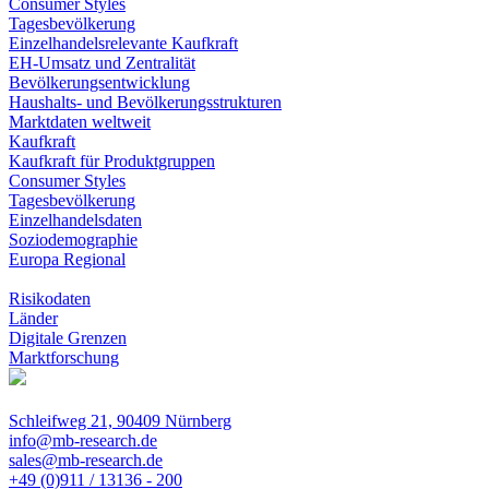
Consumer Styles
Tagesbevölkerung
Einzelhandelsrelevante Kaufkraft
EH-Umsatz und Zentralität
Bevölkerungsentwicklung
Haushalts- und Bevölkerungsstrukturen
Marktdaten weltweit
Kaufkraft
Kaufkraft für Produktgruppen
Consumer Styles
Tagesbevölkerung
Einzelhandelsdaten
Soziodemographie
Europa Regional
Risikodaten
Länder
Digitale Grenzen
Marktforschung
Schleifweg 21, 90409 Nürnberg
info@mb-research.de
sales@mb-research.de
+49 (0)911 / 13136 - 200