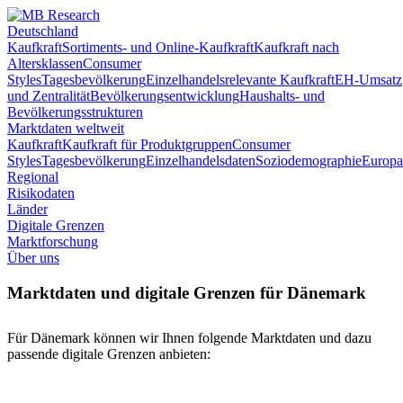
Deutschland
Kaufkraft
Sortiments- und Online-Kaufkraft
Kaufkraft nach
Altersklassen
Consumer
Styles
Tagesbevölkerung
Einzelhandelsrelevante Kaufkraft
EH-Umsatz
und Zentralität
Bevölkerungsentwicklung
Haushalts- und
Bevölkerungsstrukturen
Marktdaten weltweit
Kaufkraft
Kaufkraft für Produktgruppen
Consumer
Styles
Tagesbevölkerung
Einzelhandelsdaten
Soziodemographie
Europa
Regional
Risikodaten
Länder
Digitale Grenzen
Marktforschung
Über uns
Marktdaten und digitale Grenzen für Dänemark
Für Dänemark können wir Ihnen folgende Marktdaten und dazu
passende digitale Grenzen anbieten: