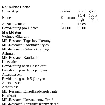
Räumliche Ebene
Gebietstyp
admin
postal
grid
PC 4-
100 x
Name
Kommuner
digit
100 m
Anzahl Gebiete
99
1.089
Bevölkerung pro Gebiet
61.000
5.500
Marktdaten
Wohnbevölkerung
MB-Research Tagesbevölkerung
MB-Research Consumer Styles
MB-Research Online-Shopping
Affinität
MB-Research Kaufkraft
Haushalte
Bevölkerung nach Geschlecht
Bevölkerung nach 15-jährigen
Altersklassen
Bevölkerung nach 5-jährigen
Altersklassen
Arbeitslose
MB-Research Einzelhandelsrelevante
Kaufkraft
MB-Research Umsatzkennziffern*
MB-Research Zentralitätskennziffern*