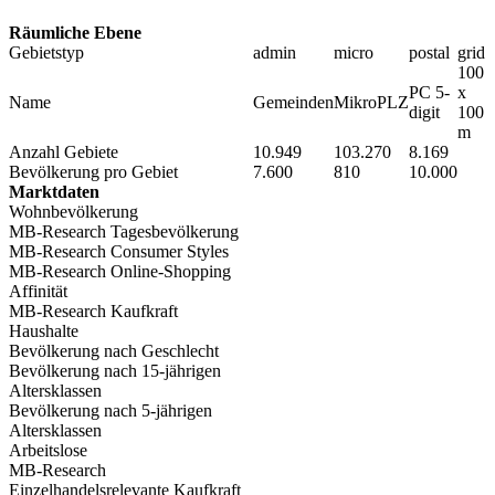
Räumliche Ebene
Gebietstyp
admin
micro
postal
grid
100
PC 5-
x
Name
Gemeinden
MikroPLZ
digit
100
m
Anzahl Gebiete
10.949
103.270
8.169
Bevölkerung pro Gebiet
7.600
810
10.000
Marktdaten
Wohnbevölkerung
MB-Research Tagesbevölkerung
MB-Research Consumer Styles
MB-Research Online-Shopping
Affinität
MB-Research Kaufkraft
Haushalte
Bevölkerung nach Geschlecht
Bevölkerung nach 15-jährigen
Altersklassen
Bevölkerung nach 5-jährigen
Altersklassen
Arbeitslose
MB-Research
Einzelhandelsrelevante Kaufkraft