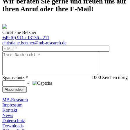
Wir beraten Sie gerne und freuen uns auf
Ihren Anruf oder Ihre E-Mail!
Christiane Betzner
+49 (0) 911 / 13136 - 211
christiane.betzner@mb-research.de
1000
Zeichen übrig
Spamschutz
*
«
MB-Research
Impressum
Kontakt
News
Datenschutz
Downloads