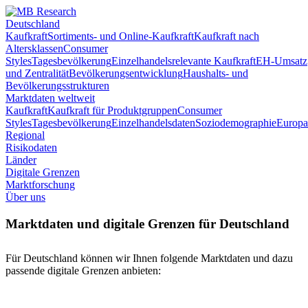
Deutschland
Kaufkraft
Sortiments- und Online-Kaufkraft
Kaufkraft nach
Altersklassen
Consumer
Styles
Tagesbevölkerung
Einzelhandelsrelevante Kaufkraft
EH-Umsatz
und Zentralität
Bevölkerungsentwicklung
Haushalts- und
Bevölkerungsstrukturen
Marktdaten weltweit
Kaufkraft
Kaufkraft für Produktgruppen
Consumer
Styles
Tagesbevölkerung
Einzelhandelsdaten
Soziodemographie
Europa
Regional
Risikodaten
Länder
Digitale Grenzen
Marktforschung
Über uns
Marktdaten und digitale Grenzen für Deutschland
Für Deutschland können wir Ihnen folgende Marktdaten und dazu
passende digitale Grenzen anbieten: