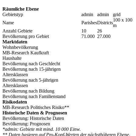
Räumliche Ebene
Gebietstyp
admin
admin
grid
100 x 100
Name
Parishes
Districts
m
Anzahl Gebiete
10
26
Bevölkerung pro Gebiet
71.000
27.000
Marktdaten
Wohnbevölkerung
MB-Research Kaufkraft
Haushalte
Bevölkerung nach Geschlecht
Bevölkerung nach 15-jährigen
Altersklassen
Bevölkerung nach 5-jährigen
Altersklassen
Bevölkerung nach Bildung
Bevölkerung nach Familienstand
Risikodaten
MB-Research Politisches Risiko**
Historische Daten & Prognosen
Bevölkerung: Historische Daten
Bevölkerung: Prognosen
*admin: Gebiete mit mind. 10 000 Einw.
** Daten basieren auf Pro-Kopf-Werten der nächsthöheren Ebene.