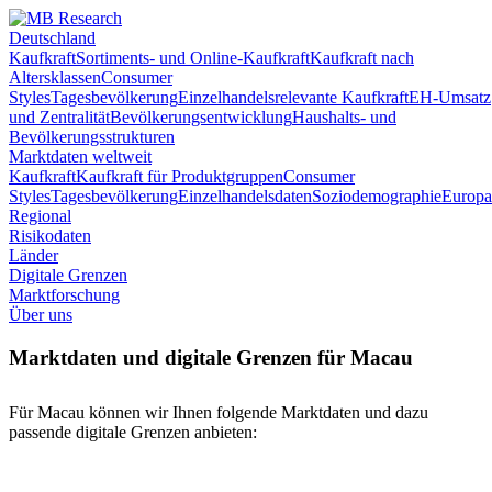
Deutschland
Kaufkraft
Sortiments- und Online-Kaufkraft
Kaufkraft nach
Altersklassen
Consumer
Styles
Tagesbevölkerung
Einzelhandelsrelevante Kaufkraft
EH-Umsatz
und Zentralität
Bevölkerungsentwicklung
Haushalts- und
Bevölkerungsstrukturen
Marktdaten weltweit
Kaufkraft
Kaufkraft für Produktgruppen
Consumer
Styles
Tagesbevölkerung
Einzelhandelsdaten
Soziodemographie
Europa
Regional
Risikodaten
Länder
Digitale Grenzen
Marktforschung
Über uns
Marktdaten und digitale Grenzen für Macau
Für Macau können wir Ihnen folgende Marktdaten und dazu
passende digitale Grenzen anbieten: