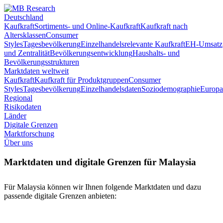
Deutschland
Kaufkraft
Sortiments- und Online-Kaufkraft
Kaufkraft nach
Altersklassen
Consumer
Styles
Tagesbevölkerung
Einzelhandelsrelevante Kaufkraft
EH-Umsatz
und Zentralität
Bevölkerungsentwicklung
Haushalts- und
Bevölkerungsstrukturen
Marktdaten weltweit
Kaufkraft
Kaufkraft für Produktgruppen
Consumer
Styles
Tagesbevölkerung
Einzelhandelsdaten
Soziodemographie
Europa
Regional
Risikodaten
Länder
Digitale Grenzen
Marktforschung
Über uns
Marktdaten und digitale Grenzen für Malaysia
Für Malaysia können wir Ihnen folgende Marktdaten und dazu
passende digitale Grenzen anbieten: