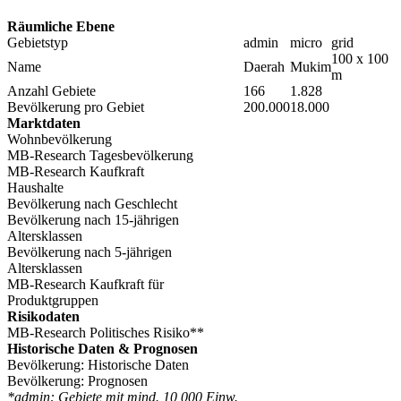
Räumliche Ebene
Gebietstyp
admin
micro
grid
100 x 100
Name
Daerah
Mukim
m
Anzahl Gebiete
166
1.828
Bevölkerung pro Gebiet
200.000
18.000
Marktdaten
Wohnbevölkerung
MB-Research Tagesbevölkerung
MB-Research Kaufkraft
Haushalte
Bevölkerung nach Geschlecht
Bevölkerung nach 15-jährigen
Altersklassen
Bevölkerung nach 5-jährigen
Altersklassen
MB-Research Kaufkraft für
Produktgruppen
Risikodaten
MB-Research Politisches Risiko**
Historische Daten & Prognosen
Bevölkerung: Historische Daten
Bevölkerung: Prognosen
*admin: Gebiete mit mind. 10 000 Einw.