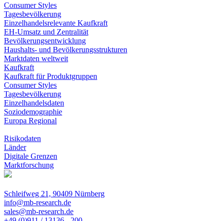
Consumer Styles
Tagesbevölkerung
Einzelhandelsrelevante Kaufkraft
EH-Umsatz und Zentralität
Bevölkerungsentwicklung
Haushalts- und Bevölkerungsstrukturen
Marktdaten weltweit
Kaufkraft
Kaufkraft für Produktgruppen
Consumer Styles
Tagesbevölkerung
Einzelhandelsdaten
Soziodemographie
Europa Regional
Risikodaten
Länder
Digitale Grenzen
Marktforschung
Schleifweg 21, 90409 Nürnberg
info@mb-research.de
sales@mb-research.de
+49 (0)911 / 13136 - 200