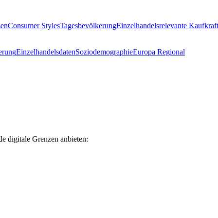
sen
Consumer Styles
Tagesbevölkerung
Einzelhandelsrelevante Kaufkraf
erung
Einzelhandelsdaten
Soziodemographie
Europa Regional
e digitale Grenzen anbieten: