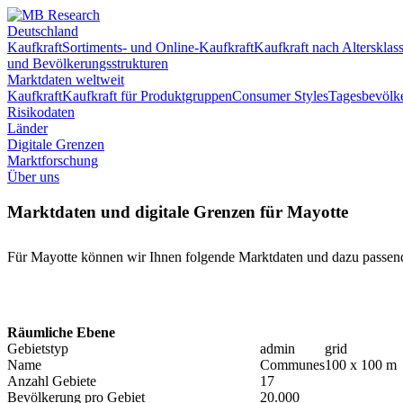
Deutschland
Kaufkraft
Sortiments- und Online-Kaufkraft
Kaufkraft nach Altersklas
und Bevölkerungsstrukturen
Marktdaten weltweit
Kaufkraft
Kaufkraft für Produktgruppen
Consumer Styles
Tagesbevölk
Risikodaten
Länder
Digitale Grenzen
Marktforschung
Über uns
Marktdaten und digitale Grenzen für Mayotte
Für Mayotte können wir Ihnen folgende Marktdaten und dazu passend
Räumliche Ebene
Gebietstyp
admin
grid
Name
Communes
100 x 100 m
Anzahl Gebiete
17
Bevölkerung pro Gebiet
20.000