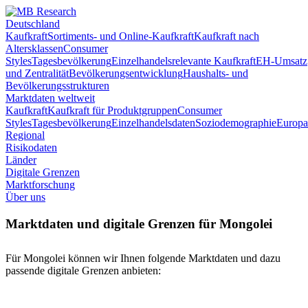
Deutschland
Kaufkraft
Sortiments- und Online-Kaufkraft
Kaufkraft nach
Altersklassen
Consumer
Styles
Tagesbevölkerung
Einzelhandelsrelevante Kaufkraft
EH-Umsatz
und Zentralität
Bevölkerungsentwicklung
Haushalts- und
Bevölkerungsstrukturen
Marktdaten weltweit
Kaufkraft
Kaufkraft für Produktgruppen
Consumer
Styles
Tagesbevölkerung
Einzelhandelsdaten
Soziodemographie
Europa
Regional
Risikodaten
Länder
Digitale Grenzen
Marktforschung
Über uns
Marktdaten und digitale Grenzen für Mongolei
Für Mongolei können wir Ihnen folgende Marktdaten und dazu
passende digitale Grenzen anbieten: