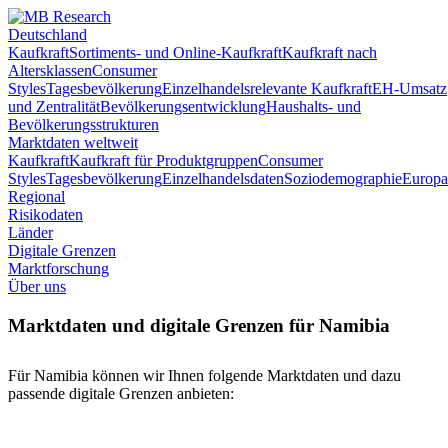
Deutschland
Kaufkraft
Sortiments- und Online-Kaufkraft
Kaufkraft nach
Altersklassen
Consumer
Styles
Tagesbevölkerung
Einzelhandelsrelevante Kaufkraft
EH-Umsatz
und Zentralität
Bevölkerungsentwicklung
Haushalts- und
Bevölkerungsstrukturen
Marktdaten weltweit
Kaufkraft
Kaufkraft für Produktgruppen
Consumer
Styles
Tagesbevölkerung
Einzelhandelsdaten
Soziodemographie
Europa
Regional
Risikodaten
Länder
Digitale Grenzen
Marktforschung
Über uns
Marktdaten und digitale Grenzen für Namibia
Für Namibia können wir Ihnen folgende Marktdaten und dazu
passende digitale Grenzen anbieten: