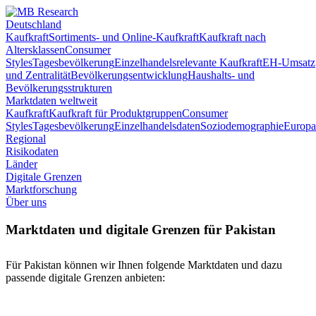
Deutschland
Kaufkraft
Sortiments- und Online-Kaufkraft
Kaufkraft nach
Altersklassen
Consumer
Styles
Tagesbevölkerung
Einzelhandelsrelevante Kaufkraft
EH-Umsatz
und Zentralität
Bevölkerungsentwicklung
Haushalts- und
Bevölkerungsstrukturen
Marktdaten weltweit
Kaufkraft
Kaufkraft für Produktgruppen
Consumer
Styles
Tagesbevölkerung
Einzelhandelsdaten
Soziodemographie
Europa
Regional
Risikodaten
Länder
Digitale Grenzen
Marktforschung
Über uns
Marktdaten und digitale Grenzen für Pakistan
Für Pakistan können wir Ihnen folgende Marktdaten und dazu
passende digitale Grenzen anbieten: