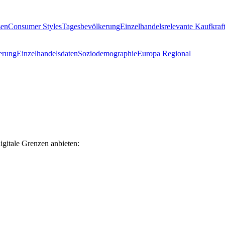
sen
Consumer Styles
Tagesbevölkerung
Einzelhandelsrelevante Kaufkraf
erung
Einzelhandelsdaten
Soziodemographie
Europa Regional
gitale Grenzen anbieten: