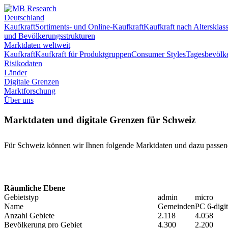
Deutschland
Kaufkraft
Sortiments- und Online-Kaufkraft
Kaufkraft nach Altersklas
und Bevölkerungsstrukturen
Marktdaten weltweit
Kaufkraft
Kaufkraft für Produktgruppen
Consumer Styles
Tagesbevölk
Risikodaten
Länder
Digitale Grenzen
Marktforschung
Über uns
Marktdaten und digitale Grenzen für Schweiz
Für Schweiz können wir Ihnen folgende Marktdaten und dazu passend
Räumliche Ebene
Gebietstyp
admin
micro
Name
Gemeinden
PC 6-digit
Anzahl Gebiete
2.118
4.058
Bevölkerung pro Gebiet
4.300
2.200