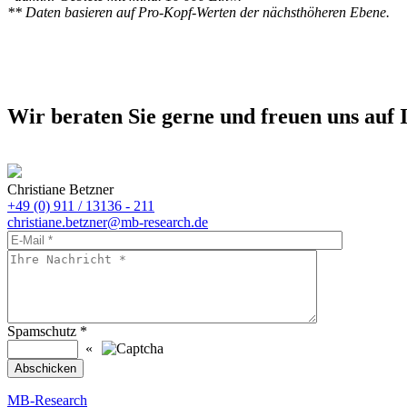
** Daten basieren auf Pro-Kopf-Werten der nächsthöheren Ebene.
Wir beraten Sie gerne und freuen uns auf 
Christiane Betzner
+49 (0) 911 / 13136 - 211
christiane.betzner@mb-research.de
Spamschutz
*
«
MB-Research